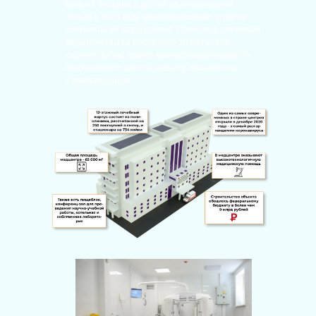
ремонт больниц и других медучреждений.
Только в 2023 году финансирование отрасли
составило 69 млрд рублей. Наиболее значимым
медпроектом за последние 10 лет стало
строительство нового многофункционального
медицинского центра имени Семашко под
Симферополем.