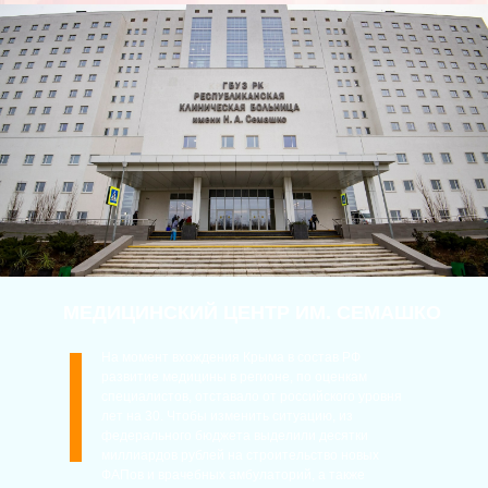
МЕДИЦИНСКИЙ ЦЕНТР ИМ. СЕМАШКО
На момент вхождения Крыма в состав РФ
развитие медицины в регионе, по оценкам
специалистов, отставало от российского уровня
лет на 30. Чтобы изменить ситуацию, из
федерального бюджета выделили десятки
миллиардов рублей на строительство новых
ФАПов и врачебных амбулаторий, а также