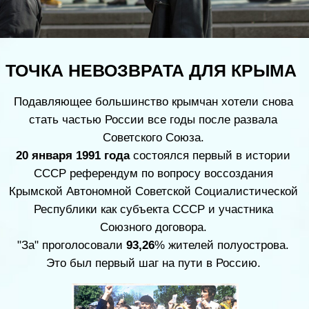
Произошедший в
феврале 2014 года
в Киеве
государственный переворот, в результате которого
власть на Украине захватили националисты,
сподвиг жителей полуострова на решительные
действия. В кратчайшие сроки парламент Крыма
сменил руководство правительства региона и
принял решение о проведении референдума. Новый
премьер Крыма Сергей Аксенов обратился к
президенту РФ Владимиру Путину с просьбой
помочь обеспечить безопасность на полуострове.