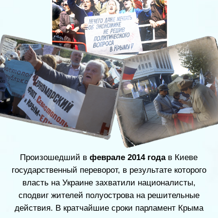
Нависшую над крымчанами угрозу физического
уничтожения осознавало и российское руководство.
Уже
27 февраля
, на следующий день после
массовых столкновений у стен Верховного совета
Крыма, здания парламента и правительства
республики взяли под охрану
"вежливые люди"
–
российские военнослужащие Сил специальных
операций. Они помогли местному ополчению и
силовикам обеспечить безопасность крымчан при
подготовке и проведении референдума.