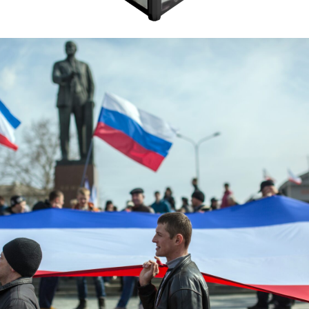
ТОЧКА НЕВОЗВРАТА ДЛЯ КРЫМА
Подавляющее большинство крымчан хотели снова
стать частью России все годы после развала
Советского Союза.
20 января 1991 года
состоялся первый в истории
СССР референдум по вопросу воссоздания
Крымской Автономной Советской Социалистической
Республики как субъекта СССР и участника
Союзного договора.
"За" проголосовали
93,26
% жителей полуострова.
Это был первый шаг на пути в Россию.